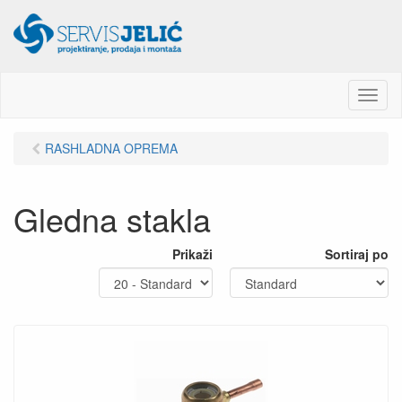
M
e
n
RASHLADNA OPREMA
u
Gledna stakla
Prikaži
Sortiraj po