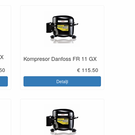
GX
Kompresor Danfoss FR 11 GX
50
€ 115.50
Detalji