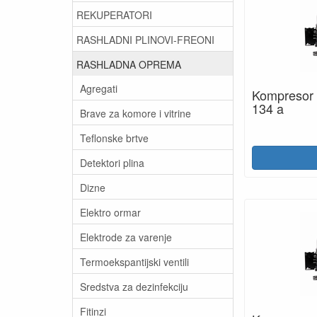
REKUPERATORI
RASHLADNI PLINOVI-FREONI
RASHLADNA OPREMA
Agregati
Kompresor
134 a
Brave za komore i vitrine
Teflonske brtve
Detektori plina
Dizne
Elektro ormar
Elektrode za varenje
Termoekspantijski ventili
Sredstva za dezinfekciju
Fitinzi