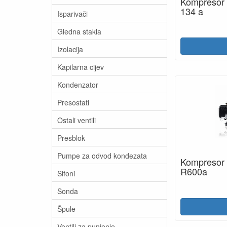
Kompresor
134 a
Isparivači
Gledna stakla
Izolacija
Kapilarna cijev
Kondenzator
Presostati
Ostali ventili
Presblok
Pumpe za odvod kondezata
Kompresor
R600a
Sifoni
Sonda
Špule
Ventili za punjenje