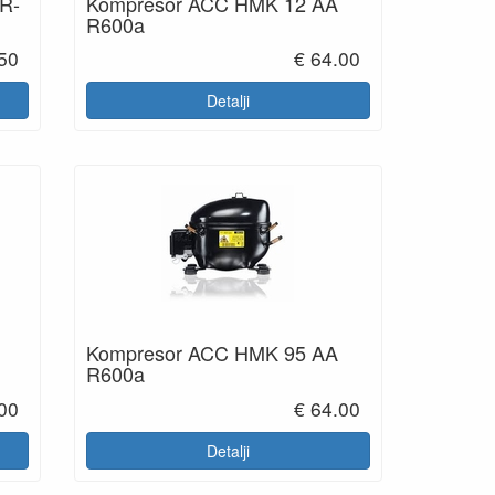
R-
Kompresor ACC HMK 12 AA
R600a
.50
€ 64.00
Detalji
Kompresor ACC HMK 95 AA
R600a
.00
€ 64.00
Detalji