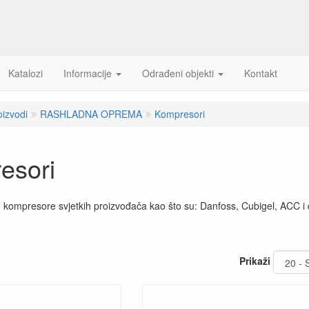
Katalozi
Informacije
Odrađeni objekti
Kontakt
oizvodi
RASHLADNA OPREMA
Kompresori
esori
kompresore svjetkih proizvođača kao što su: Danfoss, Cubigel, ACC i 
Prikaži