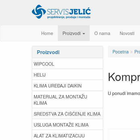
Home
Proizvodi
O nama
Novosti
Proizvodi
Pocetna
Pr
WIPCOOL
Kompr
HELIJ
KLIMA UREĐAJI DAIKIN
U ponudi imamo 
MATERIJAL ZA MONTAŽU
KLIMA
SREDSTVA ZA ČIŠĆENJE KLIMA
USLUGA MONTAŽE KLIMA
ALAT ZA KLIMATIZACIJU