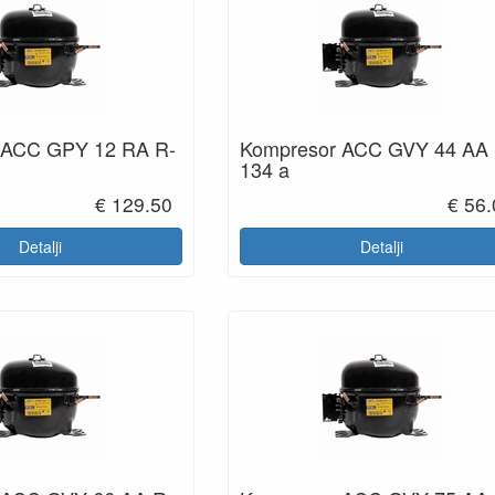
 ACC GPY 12 RA R-
Kompresor ACC GVY 44 AA 
134 a
€ 129.50
€ 56
Detalji
Detalji