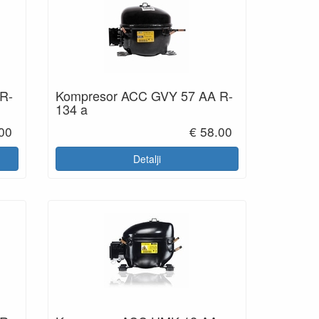
R-
Kompresor ACC GVY 57 AA R-
134 a
.00
€ 58.00
Detalji