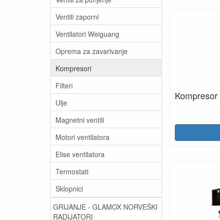
Ventili zaporni
Ventilatori Weiguang
Oprema za zavarivanje
Kompresori
Filteri
Kompresor 
Ulje
Magnetni ventili
Motori ventilatora
Elise ventilatora
Termostati
Sklopnici
GRIJANJE - GLAMOX NORVEŠKI
RADIJATORI