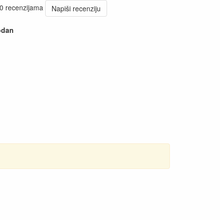
 0 recenzijama
Napiši recenziju
odan