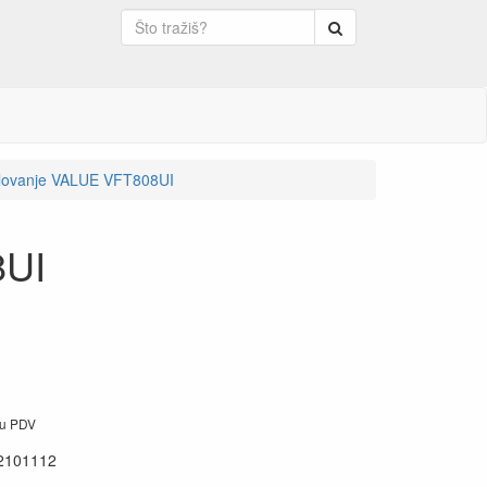
Pretraga
rtlovanje VALUE VFT808UI
8UI
ju PDV
2101112