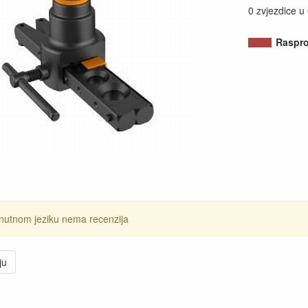
0 zvjezdice u
Raspr
nutnom jeziku nema recenzija
ju