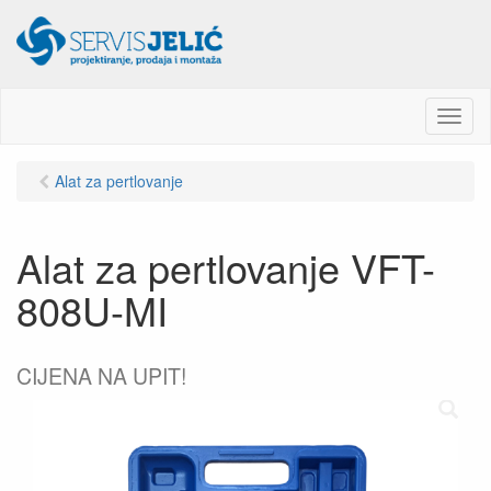
M
e
n
Alat za pertlovanje
u
Alat za pertlovanje VFT-
808U-MI
CIJENA NA UPIT!