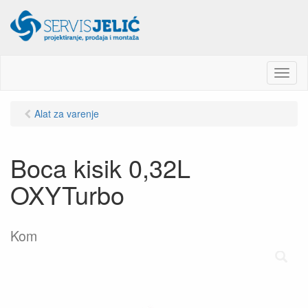
M
e
n
Alat za varenje
u
Boca kisik 0,32L
OXYTurbo
Kom