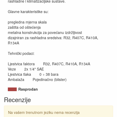
rashladne i klimatizacijske sustave.
Glavne karakteristike su:
pregledna mjerna skala
zaštita od oštećenja
metalna konstrukcija za povećanu izdržljivost
dizajniran za rashladna sredstva: R32, R407C, R410A,
R134A
Tehnički podaci:
Ljestvica faktora R32, R407C, R410A, R134A
Veze 2x 1/4" SAE
Ljestvica tlaka 0 ÷ 38 bara
Ambalaža Pojedinačno (blister)
Rasprodan
Recenzije
Na vašem trenutnom jeziku nema recenzija