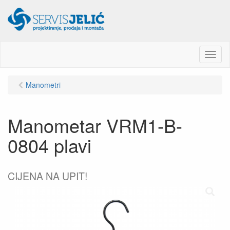
M
e
n
Manometri
u
Manometar VRM1-B-
0804 plavi
CIJENA NA UPIT!