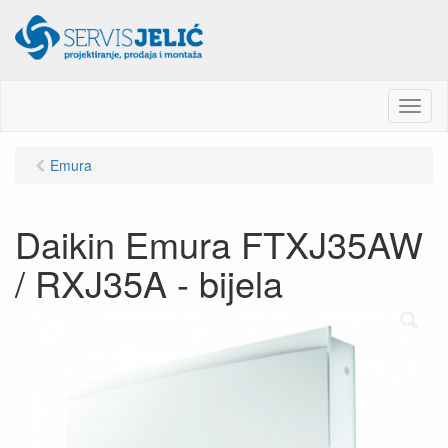
M
e
n
Emura
u
Daikin Emura FTXJ35AW
/ RXJ35A - bijela