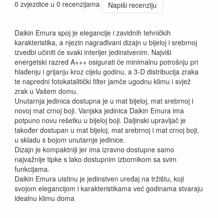
0 zvjezdice u 0 recenzijama
Napiši recenziju
Daikin Emura spoj je elegancije i zavidnih tehničkih
karakteristika, a njezin nagrađivani dizajn u bijeloj i srebrnoj
izvedbi učiniti će svaki interijer jedinstvenim. Najviši
energetski razred A+++ osigurati će minimalnu potrošnju pri
hlađenju i grijanju kroz cijelu godinu, a 3-D distribucija zraka
te napredni fotokatalitički filter jamče ugodnu klimu i svjež
zrak u Vašem domu.
Unutarnja jedinica dostupna je u mat bijeloj, mat srebrnoj i
novoj mat crnoj boji. Vanjska jedinica Daikin Emura ima
potpuno novu rešetku u bijeloj boji. Daljinski upravljač je
također dostupan u mat bijeloj, mat srebrnoj i mat crnoj boji,
u skladu s bojom unutarnje jedinice.
Dizajn je kompaktniji jer ima izravno dostupne samo
najvažnije tipke s lako dostupnim izbornikom sa svim
funkcijama.
Daikin Emura uistinu je jedinstven uređaj na tržištu, koji
svojom elegancijom i karakteristikama već godinama stvaraju
idealnu klimu doma