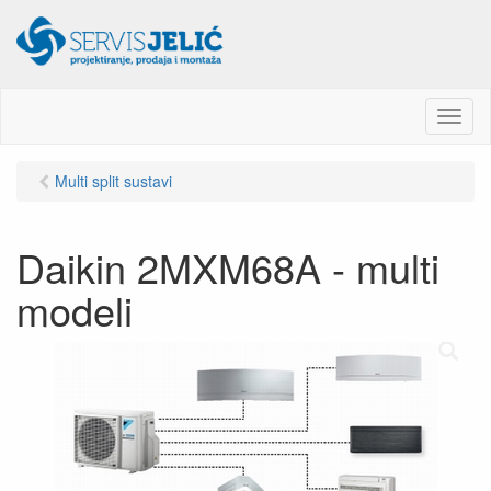
M
e
n
Multi split sustavi
u
Daikin 2MXM68A - multi
modeli