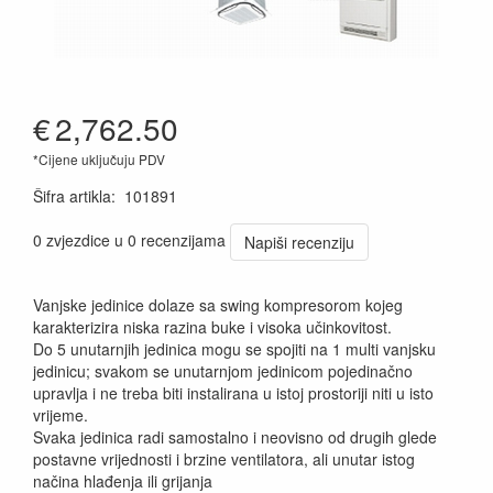
€
2,762.50
*Cijene uključuju PDV
Šifra artikla
:
101891
0 zvjezdice u 0 recenzijama
Napiši recenziju
Vanjske jedinice dolaze sa swing kompresorom kojeg
karakterizira niska razina buke i visoka učinkovitost.
Do 5 unutarnjih jedinica mogu se spojiti na 1 multi vanjsku
jedinicu; svakom se unutarnjom jedinicom pojedinačno
upravlja i ne treba biti instalirana u istoj prostoriji niti u isto
vrijeme.
Svaka jedinica radi samostalno i neovisno od drugih glede
postavne vrijednosti i brzine ventilatora, ali unutar istog
načina hlađenja ili grijanja