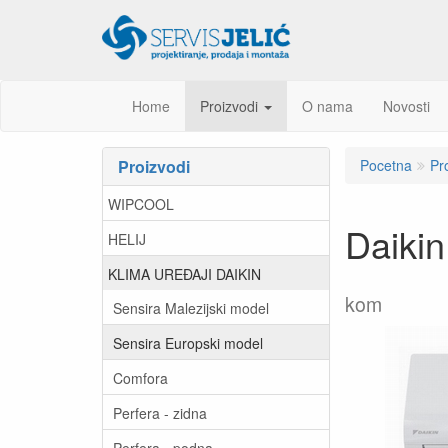
Home
Proizvodi
O nama
Novosti
Proizvodi
Pocetna
Pr
WIPCOOL
Daiki
HELIJ
KLIMA UREĐAJI DAIKIN
kom
Sensira Malezijski model
Sensira Europski model
Comfora
Perfera - zidna
Perfera - podna