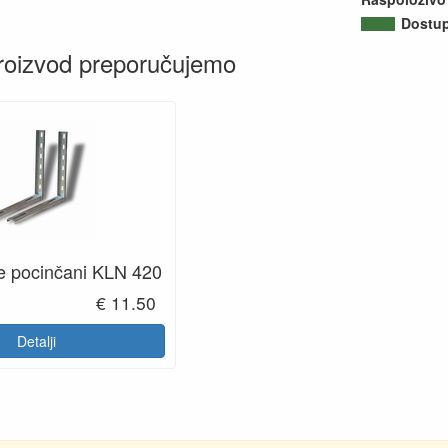
Dostu
roizvod preporučujemo
e pocinčani KLN 420
€ 11.50
Detalji