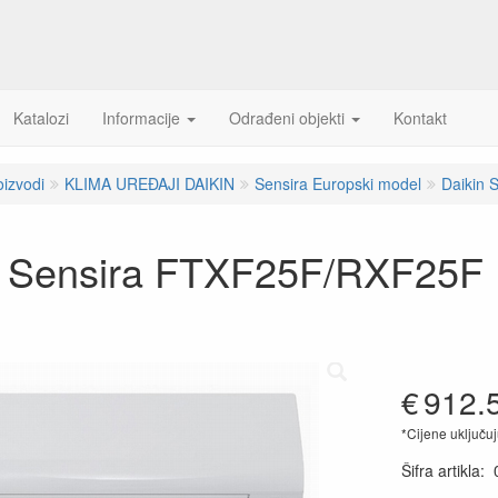
Katalozi
Informacije
Odrađeni objekti
Kontakt
oizvodi
KLIMA UREĐAJI DAIKIN
Sensira Europski model
Daikin
n Sensira FTXF25F/RXF25F
€
912.
*Cijene uključu
Šifra artikla
: