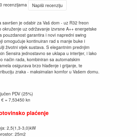
 0 recenzijama
Napiši recenziju
a savršen je odabir za Vaš dom - uz R32 freon
 okruženje uz održavanje izvrsne A++ energetske
, a pouzdanost garantira i novi napredni swing
ji omogućuje kontinuiran rad s manje buke i
dulji životni vijek sustava. S elegantnim prednjim
n Sensira jednostavno se uklapa u interijer, i lako
urbo način rada, kombiniran sa automatskim
mela osigurava brzo hlađenje i grijanje, te
tribuciju zraka - maksimalan komfor u Vašem domu.
ključen PDV (25%)
1 € = 7,53450 kn
otovinsko plaćenje
ja: 2,5(1,3-3,0)kW
prostor: 25m2