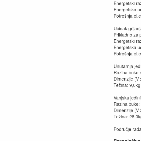
Energetski ra
Energetska u
Potrošnja el.
Učinak grijan
Prikladno za 
Energetski raz
Energetska u
Potrošnja el.
Unutarnja jedi
Razina buke 
Dimenzije (V 
Težina: 9,0kg
Vanjska jedini
Razina buke:
Dimenzije (V 
Težina: 28,0k
Područje rada
Raspoloživo