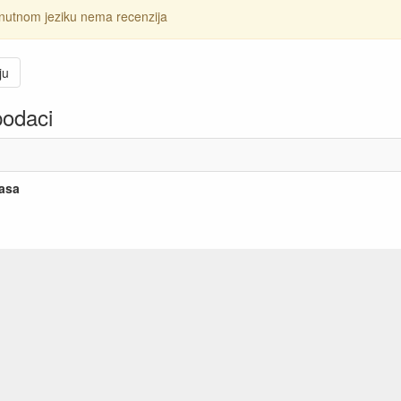
nutnom jeziku nema recenzija
ju
podaci
lasa