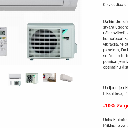
0 zvjezdice u
Daikin Sensir
stvara ugodno
učinkovitosti
kompresor, ko
vibracija, te 
panelom, Daiki
se čisti, a t
pomicanjem la
optimalnu dis
U cijenu je u
Fiksni tečaj: 
-10% Za g
Učinak hlađen
Prikladno za 