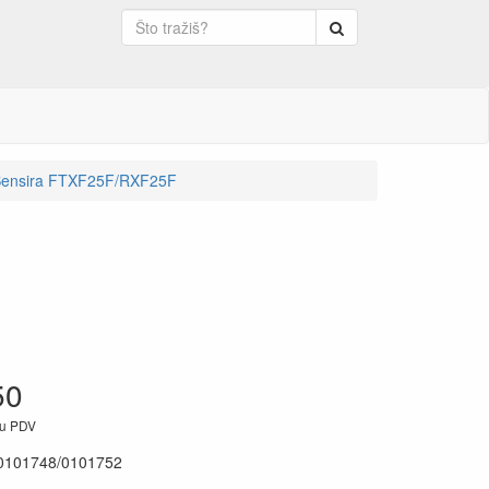
Pretraga
 Sensira FTXF25F/RXF25F
50
ju PDV
0101748/0101752