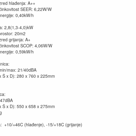
zred hlađenja: A++
činkovitost SEER: 6,22W/W
energije: 0,40kW/h
ja: 2,8(1,3-4,0)kW
prostor: 20m2
red grijanja: A+
činkovitost SCOP: 4,06W/W
energije: 0,59kW/h
nica:
min/max: 21/40dBA
x Š x D): 280 x 760 x 225mm
ca:
 47dBA
x Š x D): 550 x 658 x 275mm
g
: +10/+46C (hlađenje), -15/+18C (grijanje)