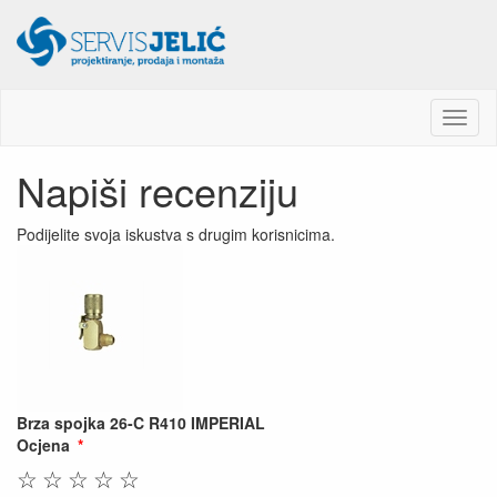
M
e
n
Napiši recenziju
u
Podijelite svoja iskustva s drugim korisnicima.
Brza spojka 26-C R410 IMPERIAL
Ocjena
☆
☆
☆
☆
☆