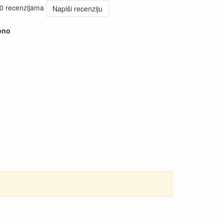
 0 recenzijama
Napiši recenziju
pno