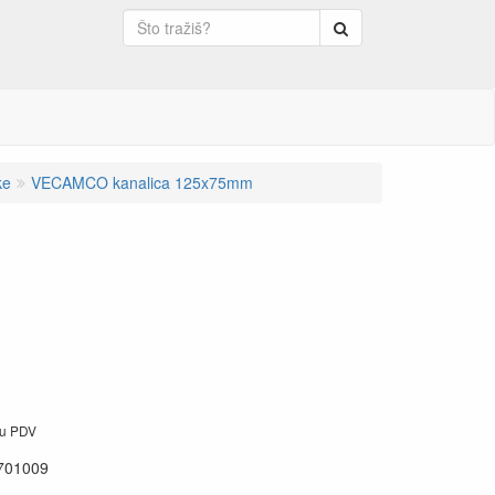
Pretraga
ke
VECAMCO kanalica 125x75mm
ju PDV
701009