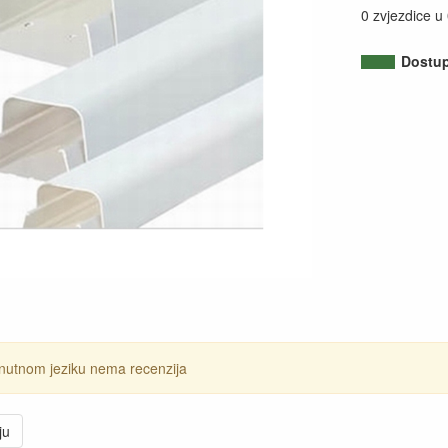
0 zvjezdice u
Dostu
nutnom jeziku nema recenzija
ju