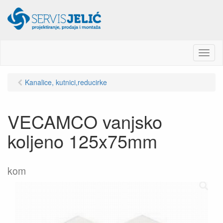
M
e
n
Kanalice, kutnici,reducirke
u
VECAMCO vanjsko
koljeno 125x75mm
kom