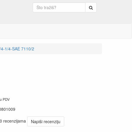
Pretraga
1/4-1/4-SAE 7110/2
ju PDV
0801009
 0 recenzijama
Napiši recenziju