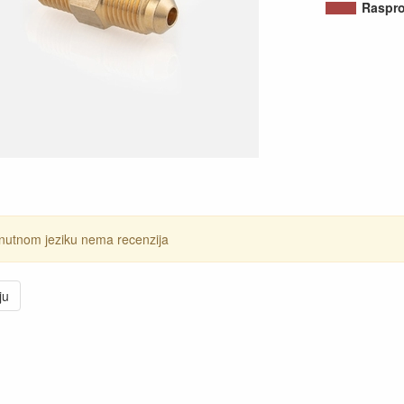
Raspr
nutnom jeziku nema recenzija
ju