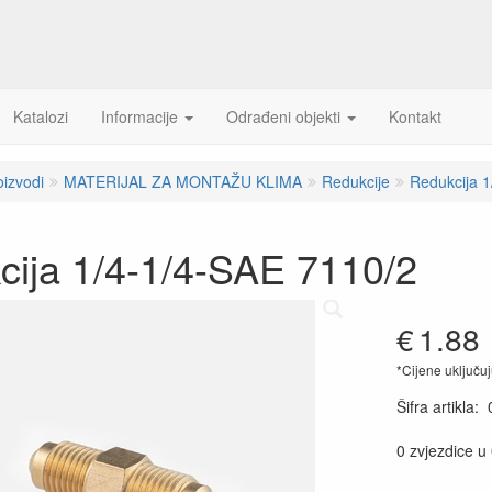
Katalozi
Informacije
Odrađeni objekti
Kontakt
oizvodi
MATERIJAL ZA MONTAŽU KLIMA
Redukcije
Redukcija 
cija 1/4-1/4-SAE 7110/2
€
1.88
*Cijene uključu
Šifra artikla
:
0 zvjezdice u