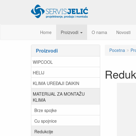
Home
Proizvodi
O nama
Novosti
Proizvodi
Pocetna
Pr
WIPCOOL
Reduk
HELIJ
KLIMA UREĐAJI DAIKIN
MATERIJAL ZA MONTAŽU
KLIMA
Brze spojke
Cu spojnice
Redukcije