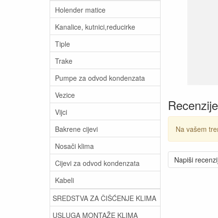
Holender matice
Kanalice, kutnici,reducirke
Tiple
Trake
Pumpe za odvod kondenzata
Vezice
Recenzije
Vijci
Bakrene cijevi
Na vašem tre
Nosači klima
Napiši recenzi
Cijevi za odvod kondenzata
Kabeli
SREDSTVA ZA ČIŠĆENJE KLIMA
USLUGA MONTAŽE KLIMA