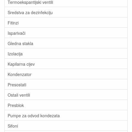
Termoekspantijski ventili
Sredstva za dezinfekciju
Fitinzi
Isparivači
Gledna stakla
Izolacija
Kapilarna cijev
Kondenzator
Presostati
Ostali ventili
Presblok
Pumpe za odvod kondezata
Sifoni