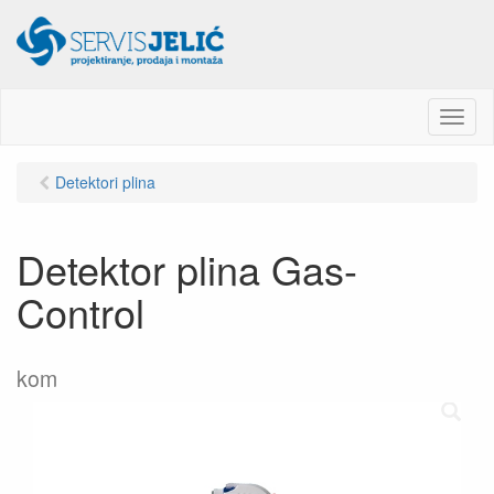
M
e
n
Detektori plina
u
Detektor plina Gas-
Control
kom