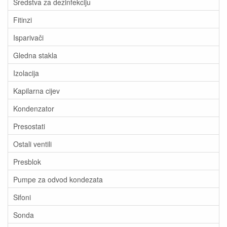
Sredstva za dezinfekciju
Fitinzi
Isparivači
Gledna stakla
Izolacija
Kapilarna cijev
Kondenzator
Presostati
Ostali ventili
Presblok
Pumpe za odvod kondezata
Sifoni
Sonda