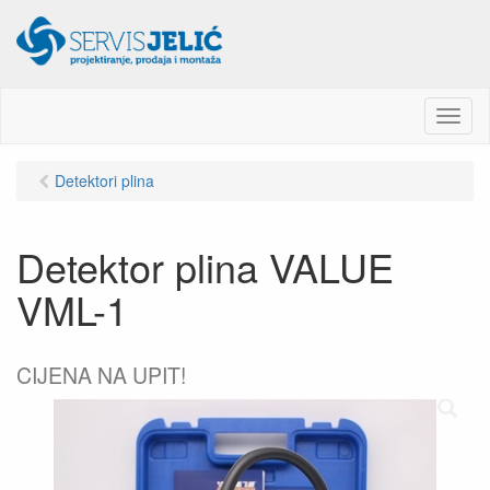
M
e
n
Detektori plina
u
Detektor plina VALUE
VML-1
CIJENA NA UPIT!