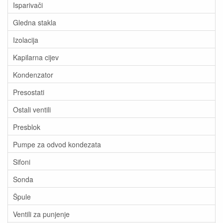
Isparivači
Gledna stakla
Izolacija
Kapilarna cijev
Kondenzator
Presostati
Ostali ventili
Presblok
Pumpe za odvod kondezata
Sifoni
Sonda
Špule
Ventili za punjenje