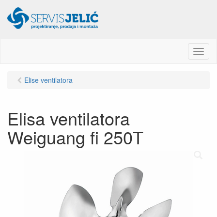
M
e
n
Elise ventilatora
u
Elisa ventilatora
Weiguang fi 250T