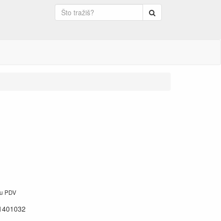
Pretraga
ju PDV
1401032