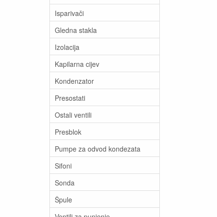
Isparivači
Gledna stakla
Izolacija
Kapilarna cijev
Kondenzator
Presostati
Ostali ventili
Presblok
Pumpe za odvod kondezata
Sifoni
Sonda
Špule
Ventili za punjenje