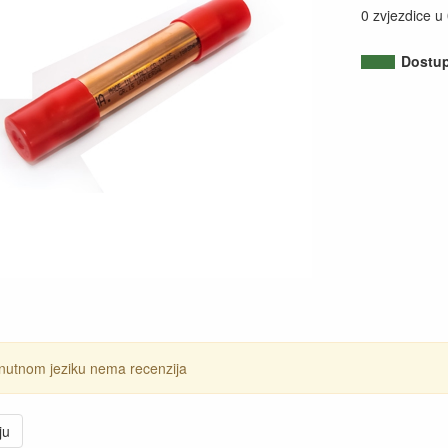
0 zvjezdice u
Dostu
nutnom jeziku nema recenzija
ju