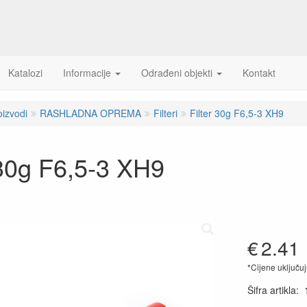
Katalozi
Informacije
Odrađeni objekti
Kontakt
oizvodi
RASHLADNA OPREMA
Filteri
Filter 30g F6,5-3 XH9
 30g F6,5-3 XH9
€
2.41
*Cijene uključu
Šifra artikla
: