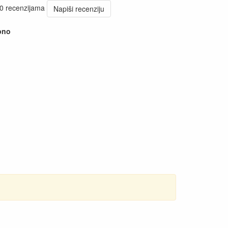
 0 recenzijama
Napiši recenziju
pno