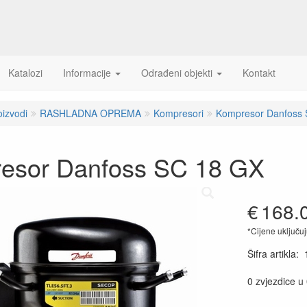
Katalozi
Informacije
Odrađeni objekti
Kontakt
oizvodi
RASHLADNA OPREMA
Kompresori
Kompresor Danfoss
esor Danfoss SC 18 GX
€
168.
*Cijene uključu
Šifra artikla
:
0 zvjezdice u