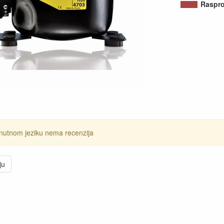
Raspr
nutnom jeziku nema recenzija
ju