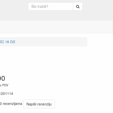
Pretraga
 SC 18 GX
00
ju PDV
1201114
 0 recenzijama
Napiši recenziju