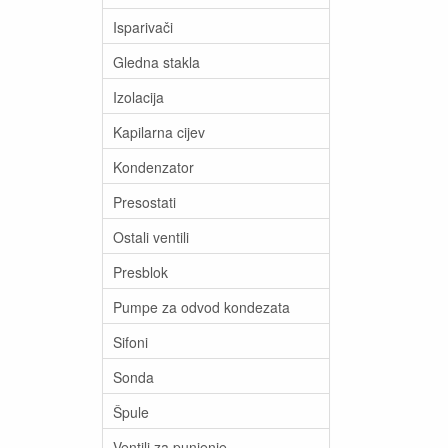
Isparivači
Gledna stakla
Izolacija
Kapilarna cijev
Kondenzator
Presostati
Ostali ventili
Presblok
Pumpe za odvod kondezata
Sifoni
Sonda
Špule
Ventili za punjenje