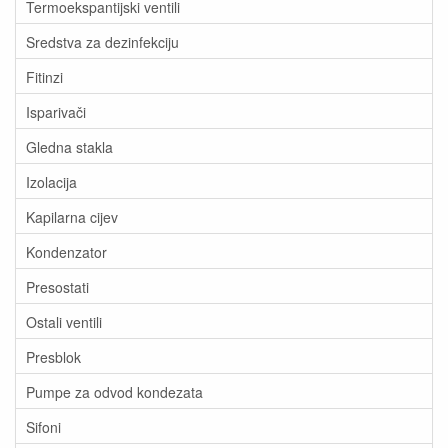
Termoekspantijski ventili
Sredstva za dezinfekciju
Fitinzi
Isparivači
Gledna stakla
Izolacija
Kapilarna cijev
Kondenzator
Presostati
Ostali ventili
Presblok
Pumpe za odvod kondezata
Sifoni