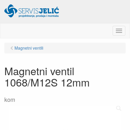
M
e
n
Magnetni ventili
u
Magnetni ventil
1068/M12S 12mm
kom