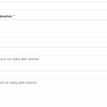
iskustvo
zano na našoj web stranici
ati na našoj web stranici