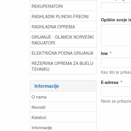
REKUPERATORI
RASHLADNI PLINOVI-FREONI
Opišite svoje 
RASHLADNA OPREMA
GRIJANJE - GLAMOX NORVEŠKI
RADIJATORI
ELEKTRIČNA PODNA GRIJANJA
Ime
REZERVNA OPREMA ZA BIJELU
TEHNIKU
Kao što je prika
E-adresa
Informacije
O nama
Neće se prikaziv
Novosti
Katalozi
Informacije