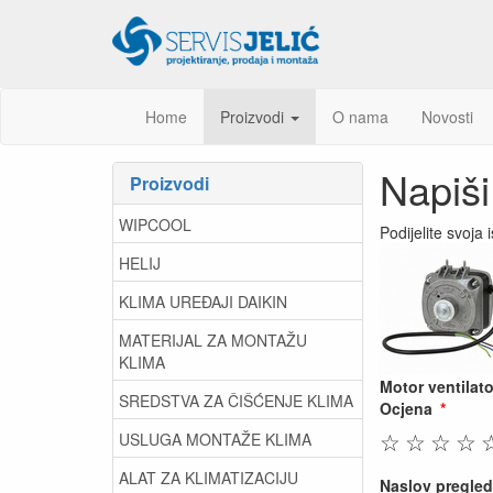
Home
Proizvodi
O nama
Novosti
Napiši
Proizvodi
WIPCOOL
Podijelite svoja
HELIJ
KLIMA UREĐAJI DAIKIN
MATERIJAL ZA MONTAŽU
KLIMA
Motor ventila
SREDSTVA ZA ČIŠĆENJE KLIMA
Ocjena
☆
☆
☆
☆
USLUGA MONTAŽE KLIMA
ALAT ZA KLIMATIZACIJU
Naslov pregled