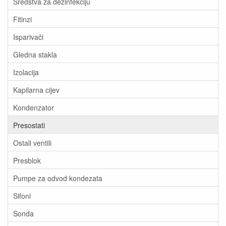
Sredstva za dezinfekciju
Fitinzi
Isparivači
Gledna stakla
Izolacija
Kapilarna cijev
Kondenzator
Presostati
Ostali ventili
Presblok
Pumpe za odvod kondezata
Sifoni
Sonda