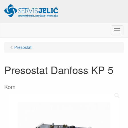
M
e
n
Presostati
u
Presostat Danfoss KP 5
Kom