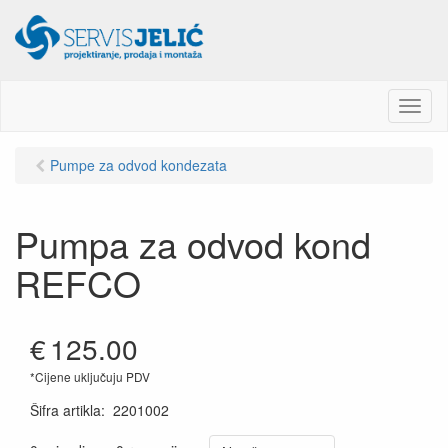
M
e
n
Pumpe za odvod kondezata
u
Pumpa za odvod kond
REFCO
€
125.00
*Cijene uključuju PDV
Šifra artikla
:
2201002