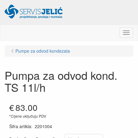
M
e
n
Pumpe za odvod kondezata
u
Pumpa za odvod kond.
TS 11l/h
€
83.00
*Cijene uključuju PDV
Šifra artikla
:
2201004