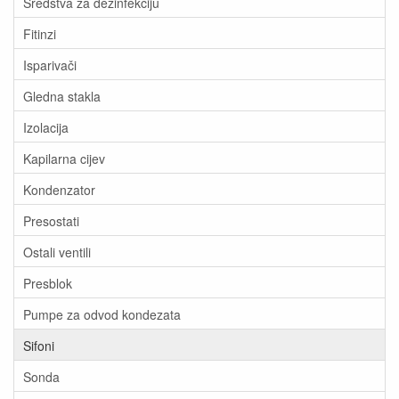
Sredstva za dezinfekciju
Fitinzi
Isparivači
Gledna stakla
Izolacija
Kapilarna cijev
Kondenzator
Presostati
Ostali ventili
Presblok
Pumpe za odvod kondezata
Sifoni
Sonda