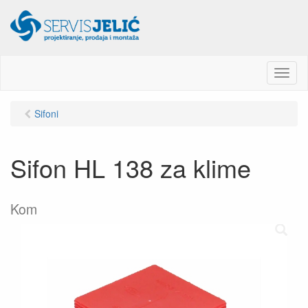
M
e
n
Sifoni
u
Sifon HL 138 za klime
Kom