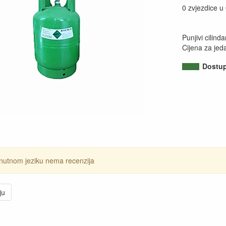
0 zvjezdice u
Punjivi cilin
Cijena za jed
Dostu
nutnom jeziku nema recenzija
ju