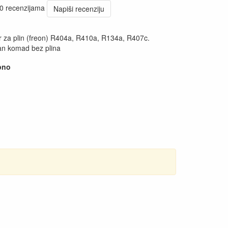
 0 recenzijama
Napiši recenziju
dar za plin (freon) R404a, R410a, R134a, R407c.
an komad bez plina
pno