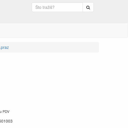
Pretraga
.praz
ju PDV
601003