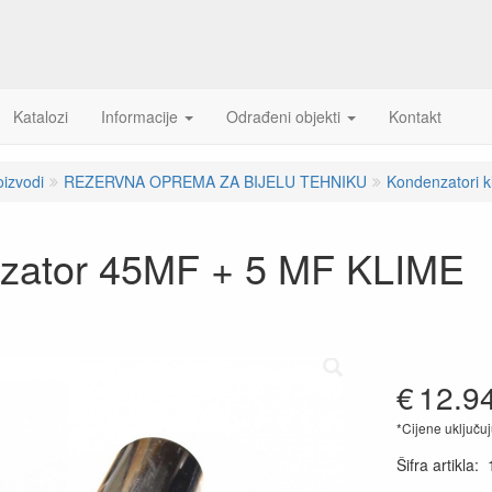
Katalozi
Informacije
Odrađeni objekti
Kontakt
oizvodi
REZERVNA OPREMA ZA BIJELU TEHNIKU
Kondenzatori k
zator 45MF + 5 MF KLIME
€
12.9
*Cijene uključu
Šifra artikla
: