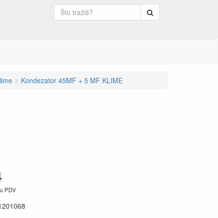
Pretraga
lime
Kondezator 45MF + 5 MF KLIME
4
ju PDV
1201068