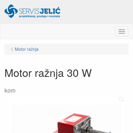
M
e
n
Motor ražnja
u
Motor ražnja 30 W
kom