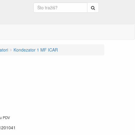
Pretraga
tori
Kondezator 1 MF ICAR
ju PDV
1201041