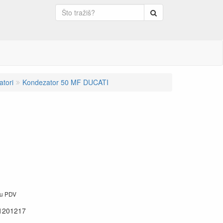
Pretraga
tori
Kondezator 50 MF DUCATI
ju PDV
1201217