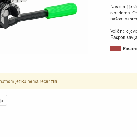
Naš stroj je v
standarde. Osi
našom napre
Veličine cijevi
Raspon savij
Raspr
nutnom jeziku nema recenzija
ju