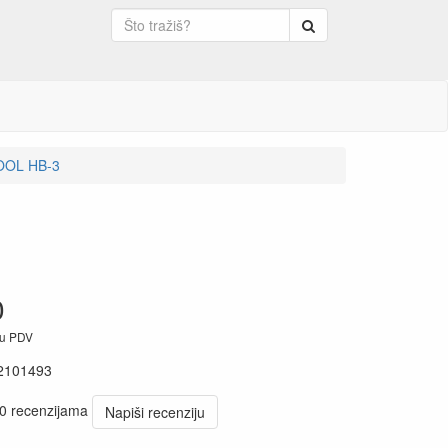
Pretraga
COOL HB-3
0
ju PDV
2101493
 0 recenzijama
Napiši recenziju