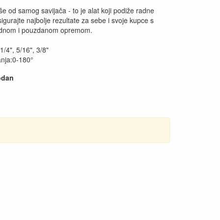
iše od samog savijača - to je alat koji podiže radne
gurajte najbolje rezultate za sebe i svoje kupce s
dnom i pouzdanom opremom.
:1/4", 5/16", 3/8"
anja:0-180°
odan