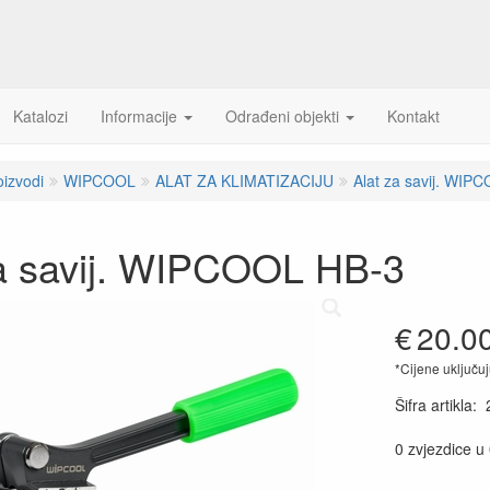
Katalozi
Informacije
Odrađeni objekti
Kontakt
oizvodi
WIPCOOL
ALAT ZA KLIMATIZACIJU
Alat za savij. WIP
za savij. WIPCOOL HB-3
€
20.0
*Cijene uključu
Šifra artikla
:
0 zvjezdice u