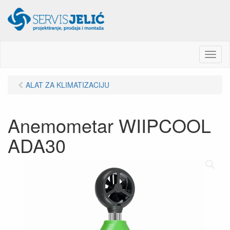
M
e
n
ALAT ZA KLIMATIZACIJU
u
Anemometar WIIPCOOL
ADA30