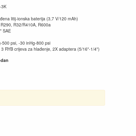
-3K
đena litij-ionska baterija (3,7 V/120 mAh)
: R290, R32/R410A, R600a
4" SAE
g-500 psi, -30 inHg-800 psi
d 3 RYB crijeva za hlađenje, 2X adaptera (5/16"-1/4")
odan