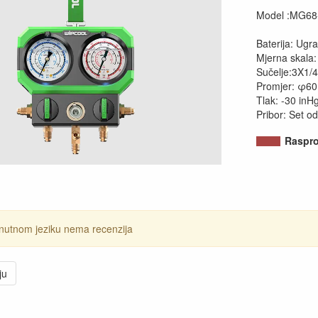
Model :MG68
Baterija: Ugra
Mjerna skala
Sučelje:3X1/
Promjer: φ60
Tlak: -30 inH
Pribor: Set o
Raspr
nutnom jeziku nema recenzija
ju