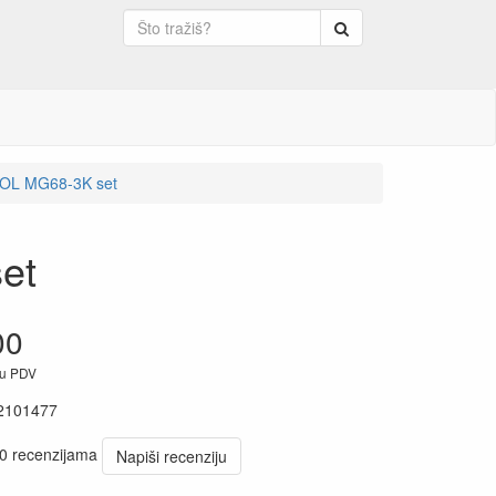
Pretraga
OL MG68-3K set
et
00
ju PDV
2101477
 0 recenzijama
Napiši recenziju