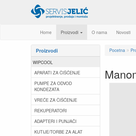
Home
Proizvodi
O nama
Novosti
Proizvodi
Pocetna
Pr
WIPCOOL
Manom
APARATI ZA ČIŠĆENJE
PUMPE ZA ODVOD
KONDEZATA
VREĆE ZA ČIŠĆENJE
REKUPERATORI
ADAPTERI I PUNJAČI
KUTIJE/TORBE ZA ALAT