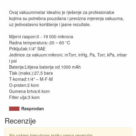
Ovaj vakuummetar idealno je rješenje za profesionalce
kojima su potrebna pouzdana i precizna mjerenja vakuuma,
uz jednostavno korištenje i jasne rezultate.
Mjerni raspon:0 - 19 000 mikrona
Radna temperatura:-20 ~ 60 °C
Priključak:1/4" SAE
Jedinice za vakuum:mikroni, mTorr, inHg, Pa, Torr, kPa, mbar
i psi
Baterija:Litijeva baterija od 1000 mAh
Tlak (maks.):27,5 bara
T-komad:1/4" – M-F-M
O-prsten:2 kom
Gumena brtva:6 kom
Filter ulja:3 kom
Rasprodan
Recenzije
Na vašem trenutnom jeziku nema recenzija