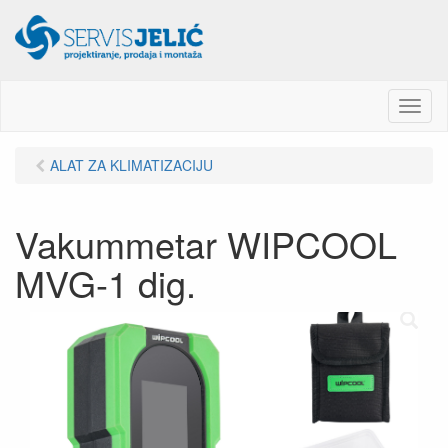
M
e
n
ALAT ZA KLIMATIZACIJU
u
Vakummetar WIPCOOL
MVG-1 dig.