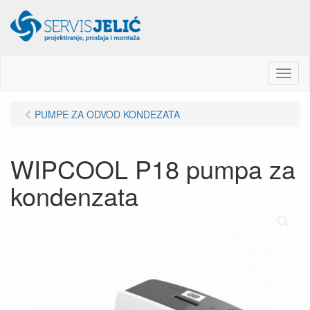
M
e
n
PUMPE ZA ODVOD KONDEZATA
u
WIPCOOL P18 pumpa za
kondenzata