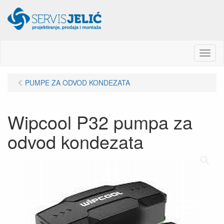
M
e
n
PUMPE ZA ODVOD KONDEZATA
u
Wipcool P32 pumpa za
odvod kondezata