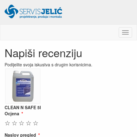
M
e
n
Napiši recenziju
u
Podijelite svoja iskustva s drugim korisnicima.
CLEAN N SAFE 5l
Ocjena
☆
☆
☆
☆
☆
Naslov pregled